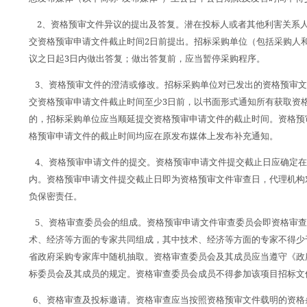
2
、资格预审文件异议的提出及答复。潜在投标人或者其他利害关系
2
交资格预审申请文件截止时间
日前提出。招标采购单位（包括采购人
3
议之日起
日内做出答复；做出答复前，应当暂停采购程序。
3
、资格预审文件的澄清或修改。招标采购单位对已发出的资格预审文
3
交资格预审申请文件截止时间至少
日前，以书面形式通知所有获取资
的，招标采购单位应当顺延提交资格预审申请文件的截止时间。资格预
格预审申请文件的截止时间均应在原发布媒体上发布补充通知。
4
、资格预审申请文件的提交。资格预审申请文件提交截止日应确定在
内。资格预审申请文件提交截止日即为资格预审文件审查日，代理机构
负保密责任。
5
、资格审查委员会的组成。资格预审申请文件审查委员会即资格审查
术、经济等方面的专家共同组成，其中技术、经济等方面的专家不得少
省政府采购专家库中随机抽取。资格审查委员会及其成员应当遵守《政
标委员会及其成员的规定。资格审查委员会成员不得参加该项目招标文
6
、资格审查及投标邀请。资格审查应当按照资格预审文件载明的资格