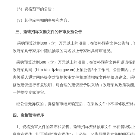
6
（
）资格预审的公告；
7
（
）其他应告知的事项和内容。
三、邀请招标采购文件的评审及预公告
300
采购预算达到
（含）万元以上的项目，在资格预审文件公告前，
政府采购专家库中随机抽取的两名以上专家出具评审意见。
500
采购预算达到
（含）万元以上的项目，在资格预审文件和邀请招
)
3
政府采购网（
http://cz.fjzfcg.gov.cn
上预公告
个工作日。公告期内，
害关系人通过网络提交对资格预审文件和邀请招标文件的修改建议。采
修改建议进行答复说明，对合理的建议应予以采纳（政府采购政策功能
一并提交专家评审。
经公告无异议的，资格预审结果确定后，在采购文件中不得修改资格
四、资格预审程序
1
、资格预审文件的发布和发售。邀请招标资格预审文件应在省级以
“
”
息发布媒体（以下简称
发布媒体
）上公告，公告期限及发售时间不得