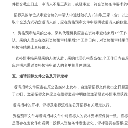
件提交截止日止，申请人不足三家的，或经审查，符合资格条件要求的
招标采购单位从审查合格的申请人中通过随机方式抽取三家（含）以
取非全选方式确定邀请人的，应在资格预审文件中载明被邀请人的数量
7
1
、资格预审结果的公布。采购代理机构应当在资格审查结束后
个工作
2
认。采购人应当在收到资格预审结果后
个工作日内，对资格预审结果
格预审结果上直接确认。
1
资格预审结果经采购人确认后，采购代理机构应当在
个工作日内在
应列明未通过资格预审申请人的名单和具体原因。
五、邀请招标文件公告及开评定标
邀请招标文件应当在原公告媒体上发布，自邀请招标文件发出之日起
20
于
日。邀请招标文件应当在投标邀请中明确仅邀请经资格预审后获得
邀请招标的开标、评标及定标流程按公开招标有关规定执行。
资格预审文件与邀请招标文件中对投标人的资格要求应保持一致。投
是否存在变化作出说明；投标人资格条件发生变化，评标委员会要根据