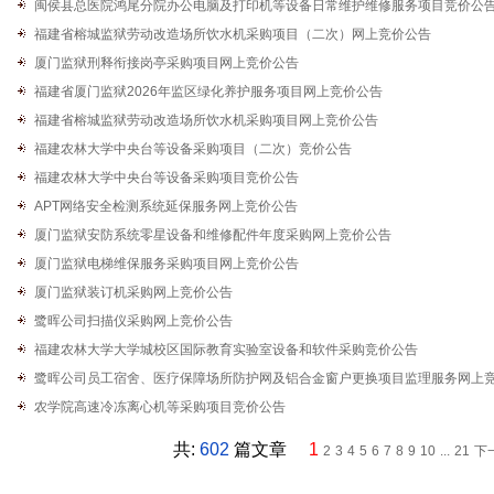
闽侯县总医院鸿尾分院办公电脑及打印机等设备日常维护维修服务项目竞价公
福建省榕城监狱劳动改造场所饮水机采购项目（二次）网上竞价公告
厦门监狱刑释衔接岗亭采购项目网上竞价公告
福建省厦门监狱2026年监区绿化养护服务项目网上竞价公告
福建省榕城监狱劳动改造场所饮水机采购项目网上竞价公告
福建农林大学中央台等设备采购项目（二次）竞价公告
福建农林大学中央台等设备采购项目竞价公告
APT网络安全检测系统延保服务网上竞价公告
厦门监狱安防系统零星设备和维修配件年度采购网上竞价公告
厦门监狱电梯维保服务采购项目网上竞价公告
厦门监狱装订机采购网上竞价公告
鹭晖公司扫描仪采购网上竞价公告
福建农林大学大学城校区国际教育实验室设备和软件采购竞价公告
鹭晖公司员工宿舍、医疗保障场所防护网及铝合金窗户更换项目监理服务网上
农学院高速冷冻离心机等采购项目竞价公告
共:
602
篇文章
1
2
3
4
5
6
7
8
9
10
...
21
下