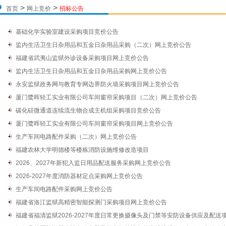
>
>
首页
网上竞价
招标公告
基础化学实验室建设采购项目竞价公告
监内生活卫生日杂用品和五金日杂用品采购（二次）网上竞价公告
福建省武夷山监狱外诊设备采购项目网上竞价公告
监内生活卫生日杂用品和五金日杂用品采购网上竞价公告
永安监狱政务网与教育专网边界防火墙采购项目网上竞价公告
厦门鹭晖轻工实业有限公司车间窗帘采购项目（二次）网上竞价公告
碳化硅微通道连续流生物合成主机组采购项目竞价公告
厦门鹭晖轻工实业有限公司车间窗帘采购项目网上竞价公告
生产车间电路配件采购（二次）网上竞价公告
福建农林大学明德楼等楼栋消防设施维修改造项目
2026、2027年新犯入监日用品配送服务采购网上竞价公告
2026-2027年度消防器材定点采购网上竞价公告
生产车间电路配件采购网上竞价公告
福建省洛江监狱高精密智能探测门采购项目网上竞价公告
福建省福清监狱2026-2027年度日常更换摄像头及门禁等安防设备供应及配送