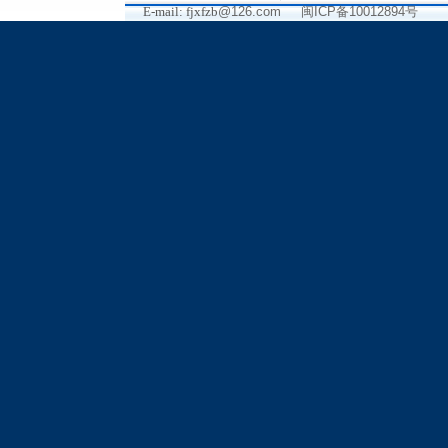
E-mail: fjxfzb
@126.com
闽ICP备10012894号