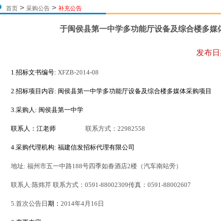
>
>
首页
采购公告
补充公告
于闽侯县第一中学多功能厅设备及综合楼多媒
发布日
1.招标文书编号:
XFZB-201
4
-
08
2.招标项目内容:
闽侯县第一中学多功能厅设备及综合楼多媒体采购项目
3.
采购人:
闽侯县第一中学
联系人：江老师
联系方式：22982558
4.
采购代理机构:
福建信发招标代理有限公司
地址:
福州市五一中路188号四季如春酒店2楼（汽车南站旁）
联系人:
陈炜芹
联系
方式：0591-88002309传真：0591-88002607
5.首次公告日
期：
2014年4月16日