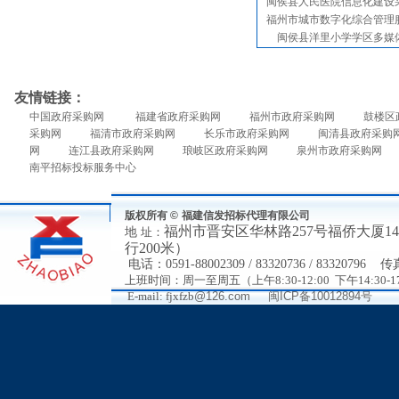
闽侯县人民医院信息化建设
福州市城市数字化综合管理
闽侯县洋里小学学区多媒
友情链接：
中国政府采购网
福建省政府采购网
福州市政府采购网
鼓楼区
采购网
福清市政府采购网
长乐市政府采购网
闽清县政府采购
网
连江县政府采购网
琅岐区政府采购网
泉州市政府采购网
南平招标投标服务中心
版权所有 ©
福建信发招标代理有限公司
福州市
晋安区华林路
257号福侨大厦
地
址：
行200米）
电
话：
0591-88002309 / 83320736 / 83320796
传
上班时间：周一至周五（上午8:30-12:00 下午14:30-17
E-mail: fjxfzb
@126.com
闽ICP备10012894号