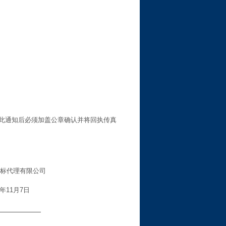
此通知后必须加盖公章确认并将回执传真
标代理有限公司
年
11
月
7
日