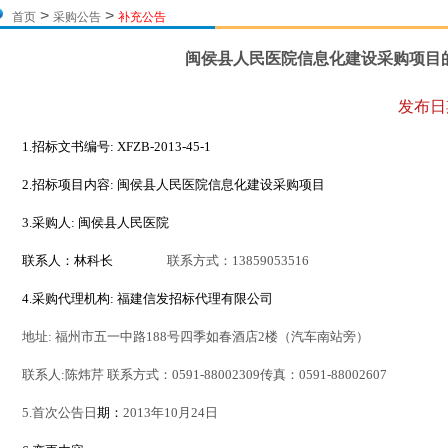
>
>
首页
采购公告
补充公告
闽侯县人民医院信息化建设采购项目
发布日
1.
招标文书编号
:
XFZB-2013-45-1
2.
招标项目内容
:
闽侯县人民医院信息化建设采购项目
3.
采购人
:
闽侯县人民医院
联系人：林科长
联系方式：
13859053516
4.
采购代理机构
:
福建信发招标代理有限公司
地址
:
福州市五一中路
188
号四季如春酒店
2
楼（汽车南站旁）
联系人
:
陈炜芹 联系方式：
0591-88002309
传真：
0591-88002607
5.
首次公告日
期：
2013
年
10
月
24
日