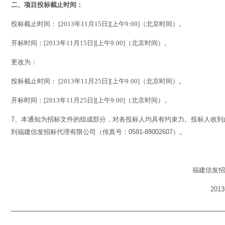
二、项目投标截止时间：
投标截止时间：
[
2013
年11
月15
日
][
上午
9:00]
（北京时间）。
开标时间：
[
2013
年11
月15
日
][
上午
9:00]
（北京时间）。
更改为：
投标截止时间：
[2013
年
11
月
25
日
][
上午
9:00]
（北京时间）。
开标时间：
[2013
年
11
月
25
日
][
上午
9:00]
（北京时间）。
7
、本通知为招标文件的组成部分，对各投标人均具有约束力。投标人收到
到福建信发招标代理有限公司（传真号：
0591-88002607
）。
福建信发招
2013