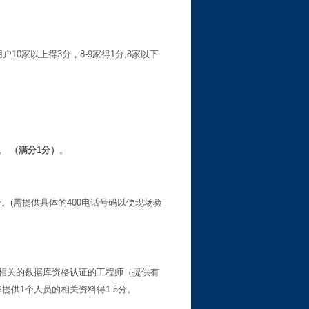
用户
10
家以上得
3
分，
8-9
家得
1
分
,8
家以下
。
（满分
1
分）
。
分。
(
需提供具体的
400
电话号码以便现场验
相关的数据库资格认证的工程师（提供有
每提供
1
个人员的相关资料得
1.5
分。