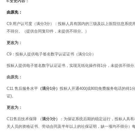
6.
变更内容：
由原先：
C9.
用户认可度（满分
3
分）：投标人具有国内的三级及以上医院信息系统
不得分。（提供合同复印件，未提供不得分。）
更改为：
C9
：投标人提供电子签名数字认证证书（满分
1
分）
投标人提供电子签名数字认证证书，实现无纸化操作得
1
分，未提供不得分
由原先：
C11.
售后服务水平
（满分
1
分）
投标人开通
400(
或
800)
免费服务电话的得
1
证
)
。
更改为：
C11
售后技术保障
（
满分
3
分）
：为保证系统后期的稳定运行，投标人具有
关人员的资格证书、劳动合同及半年以上的社保证明，缺一项均不得分）