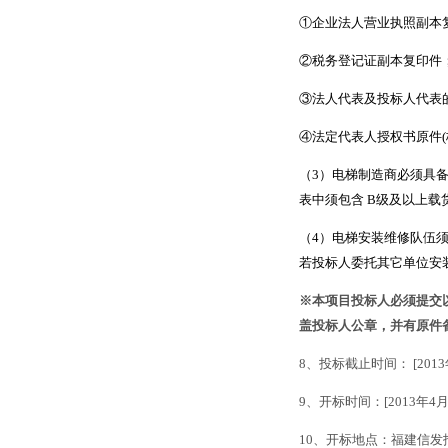
①企业法人营业执照副本
②税务登记证副本复印件
③法人代表及投标人代表
④法定代表人授权书原件
(
（
3
）电梯制造商必须具
表中须包含
B
级及以上载
（
4
）电梯安装维修队伍
若投标人委托其它单位安
※本项目投标人必须提交
盖投标人公章，并有原件
8
、投标截止时间：
[
2013
9
、开标时间：
[
2013
年4
月
10
、开标地点：福建信发