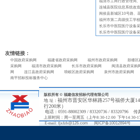
福清市工商行政管理局
连城县医院信息系统改
闽侯县新城区10号路、
福州市第二高级技工学
长乐市中医院医疗设备
长乐市中医院医疗设备
友情链接：
中国政府采购网
福建省政府采购网
福州市政府采购网
鼓楼区
采购网
福清市政府采购网
长乐市政府采购网
闽清县政府采购
网
连江县政府采购网
琅岐区政府采购网
泉州市政府采购网
南平招标投标服务中心
版权所有 ©
福建信发招标代理有限公司
福州市
晋安区华林路
257号福侨大厦
地
址：
行200米）
电
话：
0591-88002309 / 83320736 / 83320796
传
上班时间：周一至周五（上午8:30-12:00 下午14:30-17
E-mail: fjxfzb
@126.com
闽ICP备10012894号