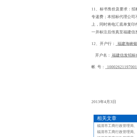
11
、标书售价及要求：招
专递费；本招标代理公司
上，同时将电汇底单复印
一并标注后传真至福建信
12
、开户行：
福建海峡
开户名：
福建信发招标
帐
号：
10002621197001
2013
年
4
月
3
日
相关文章
福清市工商行政管理局
福清市工商行政管理局