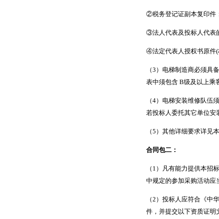
②税务登记证副本复印件
③法人代表及投标人代表
④法定代表人授权书原件
(
（
3
）电梯制造商必须具
表中须包含
B
级及以上乘
（
4
）电梯安装维修队伍
若投标人委托其它单位安
（
5
）其他详细要求详见
合同包二：
（
1
）凡有能力提供本招
中规定的参加采购活动应
（
2
）投标人应符合《中
件，并提交以下资质证明