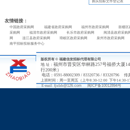
购买招标文件登记表
友情链接：
中国政府采购网
福建省政府采购网
福州市政府采购网
鼓楼区
采购网
福清市政府采购网
长乐市政府采购网
闽清县政府采购
网
连江县政府采购网
琅岐区政府采购网
泉州市政府采购网
南平招标投标服务中心
版权所有 ©
福建信发招标代理有限公司
福州市
晋安区华林路
257号福侨大厦
地
址：
行200米）
电
话：
0591-88002309 / 83320736 / 83320796
传
上班时间：周一至周五（上午8:30-12:00 下午14:30-17
E-mail: fjxfzb
@126.com
闽ICP备10012894号