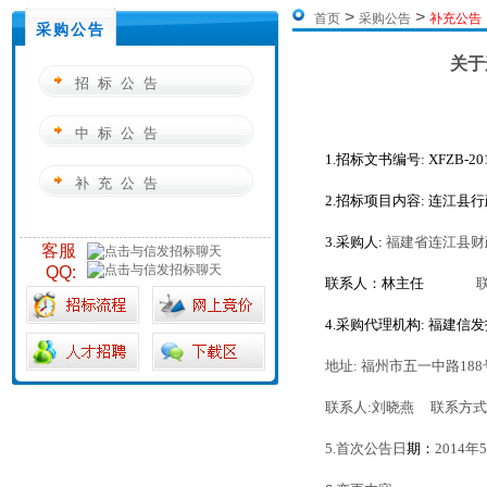
>
>
首页
采购公告
补充公告
采购公告
关于
招标公告
中标公告
1.
招标文书编号
: XFZB-20
补充公告
2.
招标项目内容
:
连江县行
3.
采购人
:
福建省连江县财
客服
QQ:
联系人：林主任
4.
采购代理机构
:
福建信发
地址
:
福州市五一中路
188
联系人
:
刘晓燕
联系方式
5.
首次公告日
期：
2014
年
5