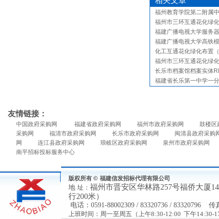
相关文章
福州教育学院第二附属
福州市三环互通花化绿
福建广播电视大学服务
福建广播电视大学高铁
化工互通花化绿化布置
福州市三环互通花化绿
长乐市档案馆档案实体R
福建省长乐第一中学一
友情链接：
中国政府采购网
福建省政府采购网
福州市政府采购网
鼓楼区
采购网
福清市政府采购网
长乐市政府采购网
闽清县政府采购
网
连江县政府采购网
琅岐区政府采购网
泉州市政府采购网
南平招标投标服务中心
版权所有 ©
福建信发招标代理有限公司
福州市
晋安区华林路
257号福侨大厦
地
址：
行200米）
电
话：
0591-88002309 / 83320736 / 83320796
传
上班时间：周一至周五（上午8:30-12:00 下午14:30-17