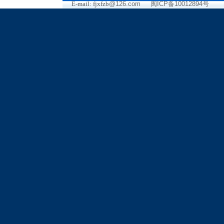
E-mail: fjxfzb
@126.com
闽ICP备10012894号